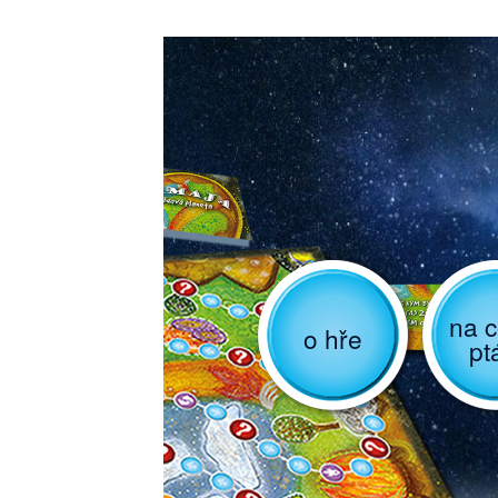
na c
o hře
pt