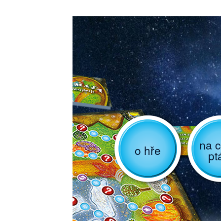
na c
o hře
pt