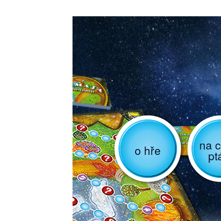
na c
o hře
pt