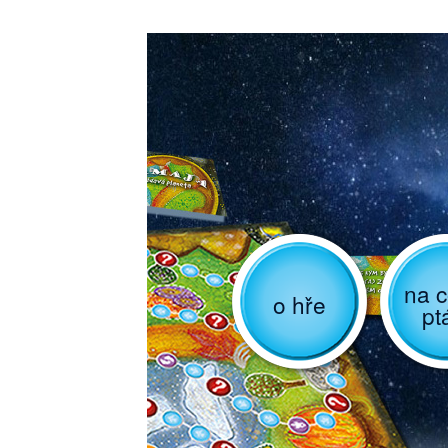
na c
o hře
pt