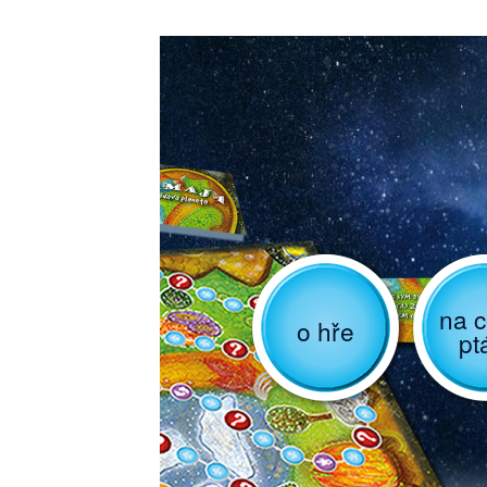
na c
o hře
pt