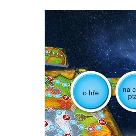
na c
o hře
pt