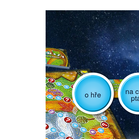
na c
o hře
pt