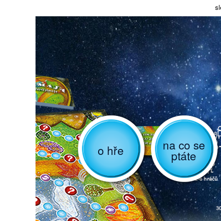
sl
na co se
o hře
ptáte