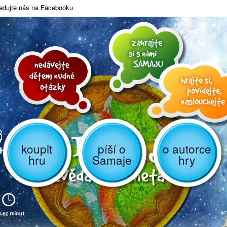
edujte nás na Facebooku
koupit
píší o
o autorce
hru
Samaje
hry