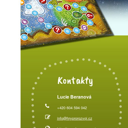
Kontakty
Lucie Beranová
+420 604 594 042
info@hryprorozvoj.cz