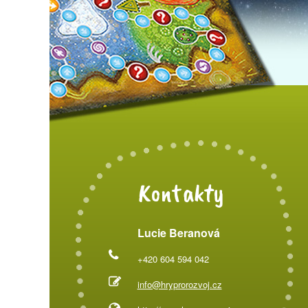
Kontakty
Lucie Beranová
+420 604 594 042
info@hryprorozvoj.cz