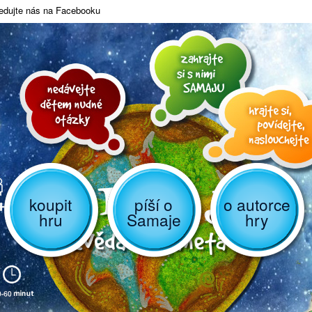
edujte nás na Facebooku
koupit
píší o
o autorce
hru
Samaje
hry