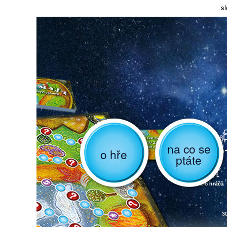
sl
na co se
o hře
ptáte