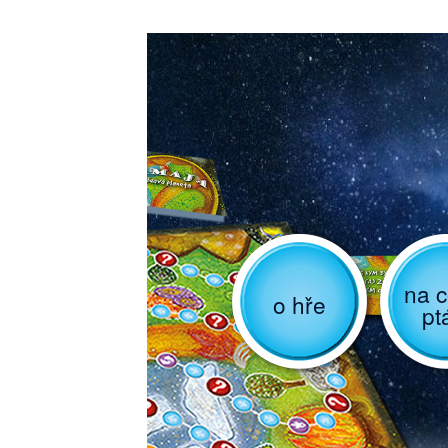
na c
o hře
pt