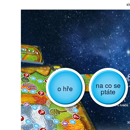
sl
na co se
o hře
ptáte