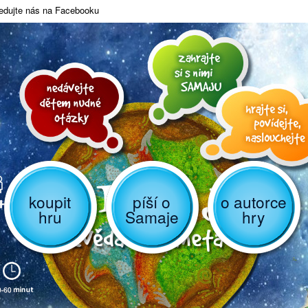
edujte nás na Facebooku
koupit
píší o
o autorce
hru
Samaje
hry