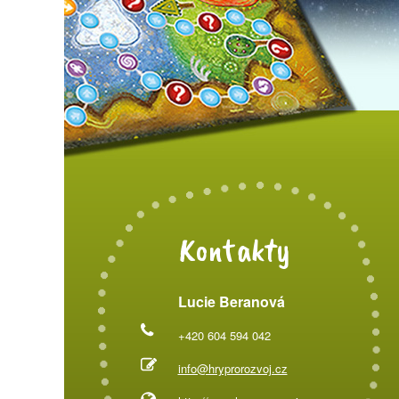
Kontakty
Lucie Beranová
+420 604 594 042
info@hryprorozvoj.cz