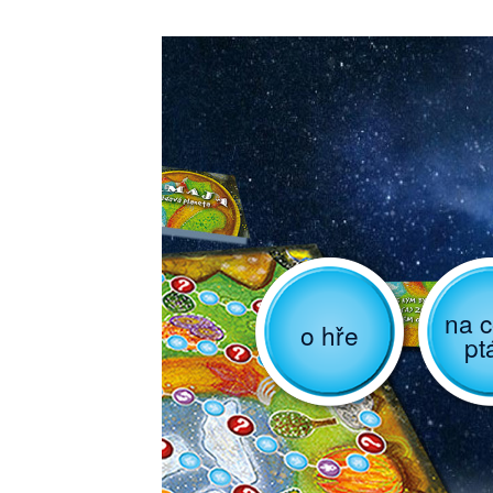
na c
o hře
pt