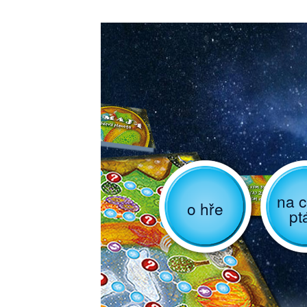
na c
o hře
pt