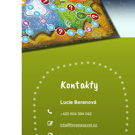
Kontakty
Lucie Beranová
+420 604 594 042
info@hryprorozvoj.cz