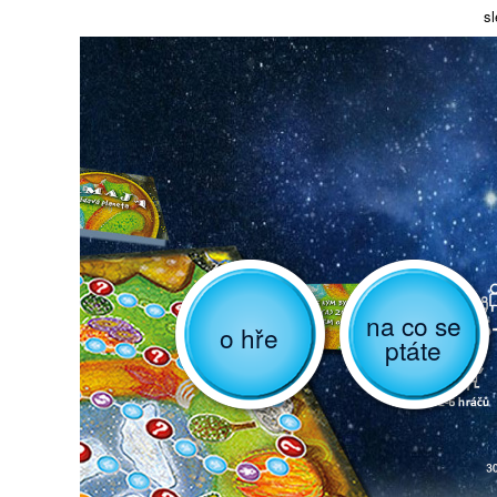
sl
na co se
o hře
ptáte