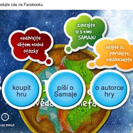
edujte nás na Facebooku
koupit
píší o
o autorce
hru
Samaje
hry